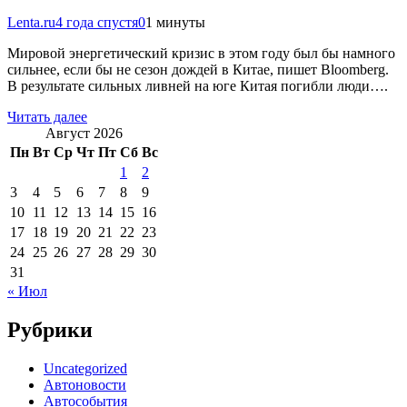
Lenta.ru
4 года спустя
0
1 минуты
Мировой энергетический кризис в этом году был бы намного
сильнее, если бы не сезон дождей в Китае, пишет Bloomberg.
В результате сильных ливней на юге Китая погибли люди….
Читать далее
Август 2026
Пн
Вт
Ср
Чт
Пт
Сб
Вс
1
2
3
4
5
6
7
8
9
10
11
12
13
14
15
16
17
18
19
20
21
22
23
24
25
26
27
28
29
30
31
« Июл
Рубрики
Uncategorized
Автоновости
Автособытия