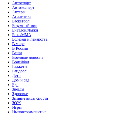
Автоспорт
Автоэксперт
Актеры
Аналитика
Баскетбол
Безумный мир
Биатлон/Лыжи
Бокс/MMA
Болезни и лекарства
В мире
В России
Вещи
Военные новости
Волейбол
Гаджеты
Гандбол
Дети
Дом и сад
Еда
Звёзды
Здоровье
Зимние виды спорта
ЗОЖ
Игры
Импортозамещение