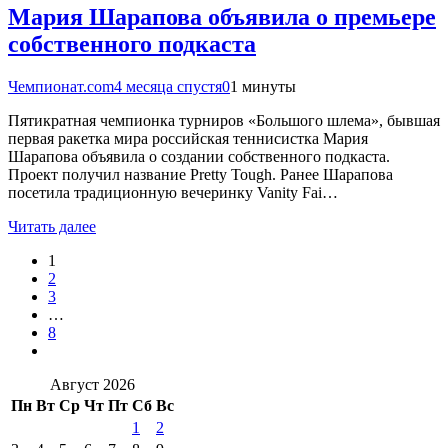
Мария Шарапова объявила о премьере
собственного подкаста
Чемпионат.com
4 месяца спустя
0
1 минуты
Пятикратная чемпионка турниров «Большого шлема», бывшая
первая ракетка мира российская теннисистка Мария
Шарапова объявила о создании собственного подкаста.
Проект получил название Pretty Tough. Ранее Шарапова
посетила традиционную вечеринку Vanity Fai…
Читать далее
1
2
3
…
8
Август 2026
Пн
Вт
Ср
Чт
Пт
Сб
Вс
1
2