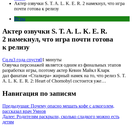
Актер озвучки S. T. A. L. K. E. R. 2 намекнул, что игра
почти готова к релизу
Игры
Актер озвучки S. T. A. L. K. E. R.
2 намекнул, что игра почти готова
к релизу
Cq.ru
3 года спустя
0
1 минуты
Озвучка персонажей является одним из финальных этапов
разработки игры, поэтому актер Кевин Майкл Кларк
дал фанатам «Сталкера» жирный намек на то, что релиз S. T.
A. L. K. E. R. 2: Heart of Chornobyl состоится уже…
Навигация по записям
Предыдущая:
Почему опасно мешать кофе с алкоголем,
рассказал врач Умнов
Далее:
Родителям раскрыли, сколько сладкого можно есть
детям