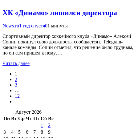
ХК «Динамо» лишился директора
News.ru
1 год спустя
0
1 минуты
Спортивный директор хоккейного клуба «Динамо» Алексей
Сопин покинул свою должность, сообщается в Telegram-
канале команды. Сопин отметил, что решение было трудным,
но он сам пришел к нему….
Читать далее
1
2
3
…
12
Август 2026
Пн
Вт
Ср
Чт
Пт
Сб
Вс
1
2
3
4
5
6
7
8
9