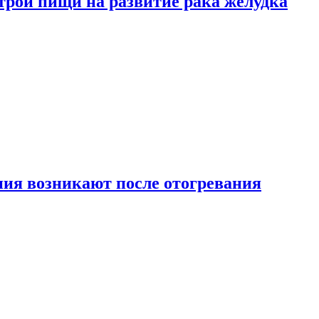
трой пищи на развитие рака желудка
ия возникают после отогревания