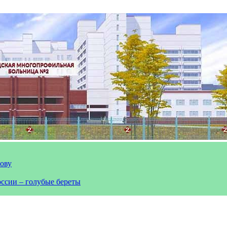
лову
оссии – голубые береты