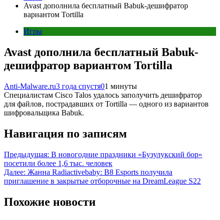
Avast дополнила бесплатный Babuk-дешифратор
вариантом Tortilla
Игры
Avast дополнила бесплатный Babuk-
дешифратор вариантом Tortilla
Anti-Malware.ru
3 года спустя
0
1 минуты
Специалистам Cisco Talos удалось заполучить дешифратор
для файлов, пострадавших от Tortilla — одного из вариантов
шифровальщика Babuk.
Навигация по записям
Предыдущая:
В новогодние праздники «Бузулукский бор»
посетили более 1,6 тыс. человек
Далее:
Жанна Radiactivebaby: B8 Esports получила
приглашение в закрытые отборочные на DreamLeague S22
Похожие новости