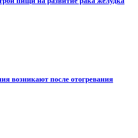
трой пищи на развитие рака желудка
ия возникают после отогревания