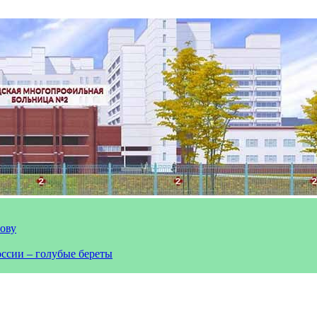
лову
оссии – голубые береты