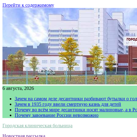
Перейти к содержимому
6 августа, 2026
Зачем на самом деле десантники разбивают бутылки о го
Зачем в 1935 году ввели смертную казнь для детей
Почему во всём мире десантники носят малиновые, а в Р
Почему завоевание России невозможно
Городская клиническая больница
Новостная рассылка