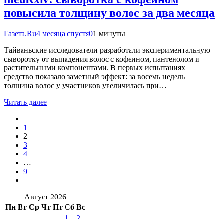
повысила толщину волос за два месяца
Газета.Ru
4 месяца спустя
0
1 минуты
Тайваньские исследователи разработали экспериментальную
сыворотку от выпадения волос с кофеином, пантенолом и
растительными компонентами. В первых испытаниях
средство показало заметный эффект: за восемь недель
толщина волос у участников увеличилась при…
Читать далее
1
2
3
4
…
9
Август 2026
Пн
Вт
Ср
Чт
Пт
Сб
Вс
1
2