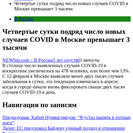
Четвертые сутки подряд число новых случаев COVID в
Москве превышает 3 тысячи
В России
Четвертые сутки подряд число новых
случаев COVID в Москве превышает 3
тысячи
NEWSru.com :: В России
5 лет спустя
0
1 минуты
В столице число выявленных случаев COVID-19 в
воскресенье увеличилось на 478 человека, или более чем 13%.
С 12 февраля в Москве выявляли менее двух тысяч случаев
заболевания в сутки, эта тенденция изменилась в апреле,
когда в городе начали вновь фиксировать свыше двух тысяч
случаев COVID-19 в день.
Навигация по записям
Предыдущая:
Хабиб Нурмагомедов: “Я устал нырять в потные
ноги”
Далее:
ЕС предложил Байдену единый подход в отношении