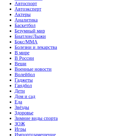
Автоспорт
Автоэксперт
Актеры
Аналитика
Баскетбол
Безумный мир
Биатлон/Лыжи
Бокс/MMA
Болезни и лекарства
В мире
В России
Вещи
Военные новости
Волейбол
Гаджеты
Гандбол
Дети
Дом и сад
Еда
Звёзды
Здоровье
Зимние виды спорта
ЗОЖ
Игры
Импортозамещение