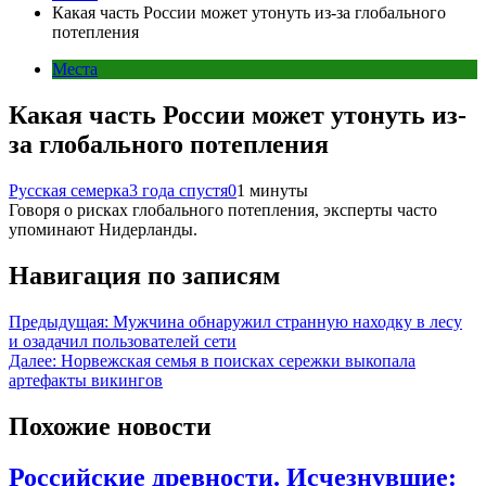
Какая часть России может утонуть из-за глобального
потепления
Места
Какая часть России может утонуть из-
за глобального потепления
Русская семерка
3 года спустя
0
1 минуты
Говоря о рисках глобального потепления, эксперты часто
упоминают Нидерланды.
Навигация по записям
Предыдущая:
Мужчина обнаружил странную находку в лесу
и озадачил пользователей сети
Далее:
Норвежская семья в поисках сережки выкопала
артефакты викингов
Похожие новости
Российские древности. Исчезнувшие: