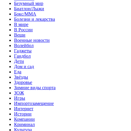
Безумный мир
Биатлон/Лыжи
Бокс/MMA
Болезни и лекарства
В мире
В России
Вещи
Военные новости
Волейбол
Гаджеты
Гандбол
Дети
Дом и сад
Еда
Звёзды
Здоровье
Зимние виды спорта
ЗОЖ
Игры
Импортозамещение
Интернет
Истории
Компании
Криминал
Культура