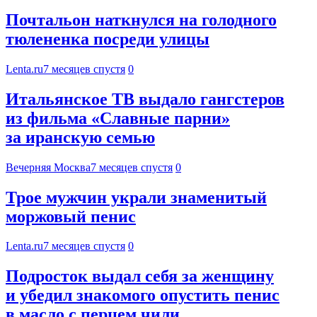
Почтальон наткнулся на голодного
тюлененка посреди улицы
Lenta.ru
7 месяцев спустя
0
Итальянское ТВ выдало гангстеров
из фильма «Славные парни»
за иранскую семью
Вечерняя Москва
7 месяцев спустя
0
Трое мужчин украли знаменитый
моржовый пенис
Lenta.ru
7 месяцев спустя
0
Подросток выдал себя за женщину
и убедил знакомого опустить пенис
в масло с перцем чили