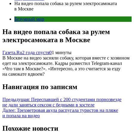
На видео попала собака за рулем электросамоката
в Москве
Безумный мир
На видео попала собака за рулем
электросамоката в Москве
Газета.Ru
2 года спустя
0
1 минуты
В Москве на видео засняли собаку, которая вместе с хозяином
едет на электросамокате. Кадры разместил Telegram-канал
«Что там в Москве?». «Интересно, а это считается за езду
на самокате вдвоем?
Навигация по записям
Предыдущая:
Переспавшей с 200 студентами порнозвезде
не дали заняться сексом с бедными в хостеле
Далее:
Трехметровая акула распугала туристов на пляже
и попала на видео
Похожие новости