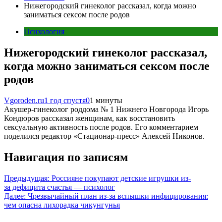
Нижегородский гинеколог рассказал, когда можно
заниматься сексом после родов
Психология
Нижегородский гинеколог рассказал,
когда можно заниматься сексом после
родов
Vgoroden.ru
1 год спустя
0
1 минуты
Акушер-гинеколог роддома № 1 Нижнего Новгорода Игорь
Кондюров рассказал женщинам, как восстановить
сексуальную активность после родов. Его комментарием
поделился редактор «Стационар-пресс» Алексей Никонов.
Навигация по записям
Предыдущая:
Россияне покупают детские игрушки из-
за дефицита счастья — психолог
Далее:
Чрезвычайный план из-за вспышки инфицирования:
чем опасна лихорадка чикунгунья