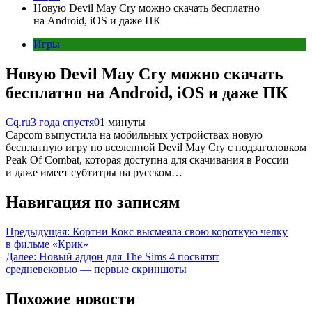
Новую Devil May Cry можно скачать бесплатно
на Android, iOS и даже ПК
Игры
Новую Devil May Cry можно скачать
бесплатно на Android, iOS и даже ПК
Cq.ru
3 года спустя
0
1 минуты
Capcom выпустила на мобильных устройствах новую
бесплатную игру по вселенной Devil May Cry с подзаголовком
Peak Of Combat, которая доступна для скачивания в России
и даже имеет субтитры на русском…
Навигация по записям
Предыдущая:
Кортни Кокс высмеяла свою короткую челку
в фильме «Крик»
Далее:
Новый аддон для The Sims 4 посвятят
средневековью — первые скриншоты
Похожие новости