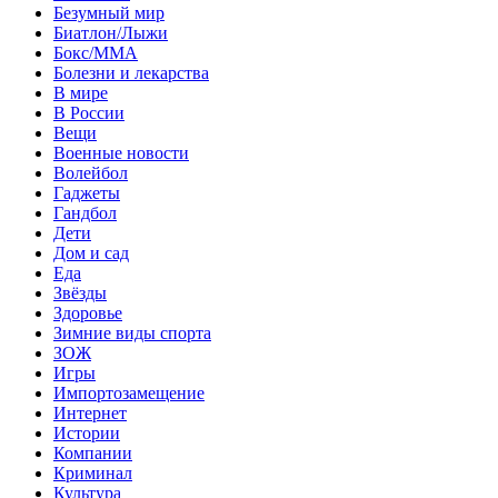
Безумный мир
Биатлон/Лыжи
Бокс/MMA
Болезни и лекарства
В мире
В России
Вещи
Военные новости
Волейбол
Гаджеты
Гандбол
Дети
Дом и сад
Еда
Звёзды
Здоровье
Зимние виды спорта
ЗОЖ
Игры
Импортозамещение
Интернет
Истории
Компании
Криминал
Культура