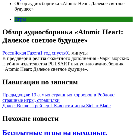
Обзор аудиосборника «Atomic Heart: Далекое светлое
будущее»
Игры
Обзор аудиосборника «Atomic Heart:
Далекое светлое будущее»
Российская Газета
1 год спустя
0
1 минуты
В преддверии релиза сюжетного дополнения «Чары морских
глубин» издательства PULSART выпустило аудиосборник
«Atomic Heart: Далекое светлое будущее».
Навигация по записям
Предыдущая:
19 самых страшных хорроров в Роблокс:
страшные игры, страшилки
Далее:
Вышел трейлер ПК-версии игры Stellar Blade
Похожие новости
Бесплатные игры на выходные,