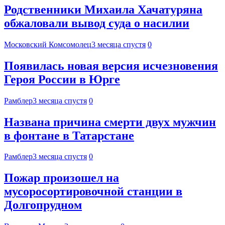
Родственники Михаила Хачатуряна
обжаловали вывод суда о насилии
Московский Комсомолец
3 месяца спустя
0
Появилась новая версия исчезновения
Героя России в Юрге
Рамблер
3 месяца спустя
0
Названа причина смерти двух мужчин
в фонтане в Татарстане
Рамблер
3 месяца спустя
0
Пожар произошел на
мусоросортировочной станции в
Долгопрудном