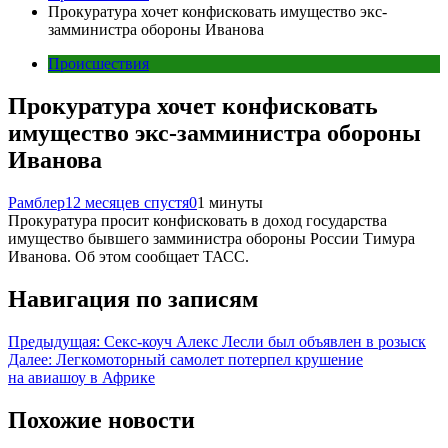
Прокуратура хочет конфисковать имущество экс-
замминистра обороны Иванова
Происшествия
Прокуратура хочет конфисковать
имущество экс-замминистра обороны
Иванова
Рамблер
12 месяцев спустя
0
1 минуты
Прокуратура просит конфисковать в доход государства
имущество бывшего замминистра обороны России Тимура
Иванова. Об этом сообщает ТАСС.
Навигация по записям
Предыдущая:
Секс-коуч Алекс Лесли был объявлен в розыск
Далее:
Легкомоторный самолет потерпел крушение
на авиашоу в Африке
Похожие новости