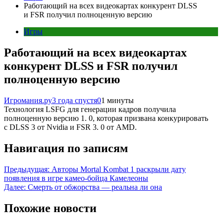
Работающий на всех видеокартах конкурент DLSS
и FSR получил полноценную версию
Игры
Работающий на всех видеокартах
конкурент DLSS и FSR получил
полноценную версию
Игромания.ру
3 года спустя
0
1 минуты
Технология LSFG для генерации кадров получила
полноценную версию 1. 0, которая призвана конкурировать
с DLSS 3 от Nvidia и FSR 3. 0 от AMD.
Навигация по записям
Предыдущая:
Авторы Mortal Kombat 1 раскрыли дату
появления в игре камео-бойца Камелеоны
Далее:
Смерть от обжорства — реальна ли она
Похожие новости