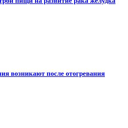
трой пищи на развитие рака желудка
ия возникают после отогревания