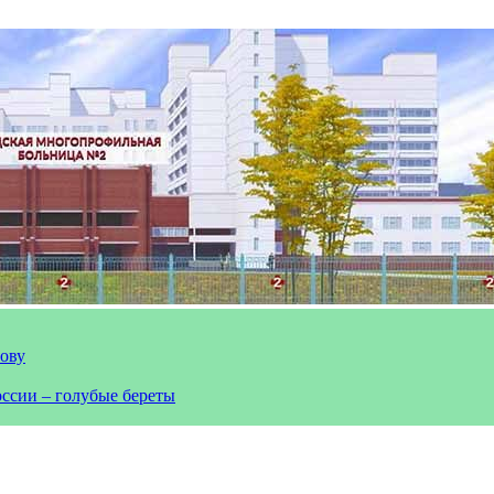
лову
оссии – голубые береты