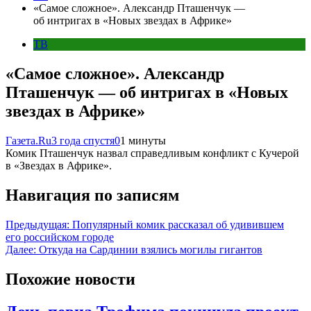
«Самое сложное». Александр Пташенчук —
об интригах в «Новых звездах в Африке»
ТВ
«Самое сложное». Александр
Пташенчук — об интригах в «Новых
звездах в Африке»
Газета.Ru
3 года спустя
0
1 минуты
Комик Пташенчук назвал справедливым конфликт с Кучерой
в «Звездах в Африке».
Навигация по записям
Предыдущая:
Популярный комик рассказал об удивившем
его российском городе
Далее:
Откуда на Сардинии взялись могилы гигантов
Похожие новости