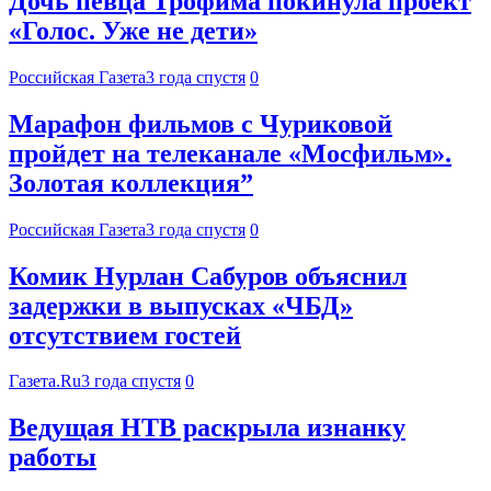
Дочь певца Трофима покинула проект
«Голос. Уже не дети»
Российская Газета
3 года спустя
0
Марафон фильмов с Чуриковой
пройдет на телеканале «Мосфильм».
Золотая коллекция”
Российская Газета
3 года спустя
0
Комик Нурлан Сабуров объяснил
задержки в выпусках «ЧБД»
отсутствием гостей
Газета.Ru
3 года спустя
0
Ведущая НТВ раскрыла изнанку
работы