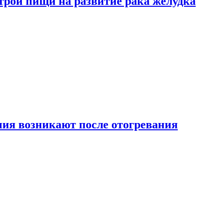
трой пищи на развитие рака желудка
ия возникают после отогревания