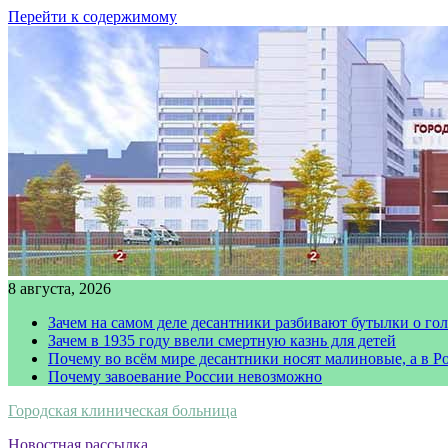
Перейти к содержимому
8 августа, 2026
Зачем на самом деле десантники разбивают бутылки о го
Зачем в 1935 году ввели смертную казнь для детей
Почему во всём мире десантники носят малиновые, а в Р
Почему завоевание России невозможно
Городская клиническая больница
Новостная рассылка