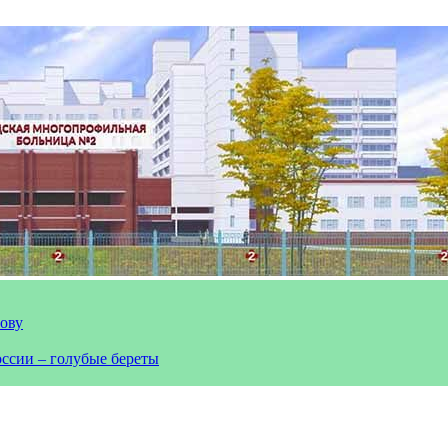
лову
оссии – голубые береты