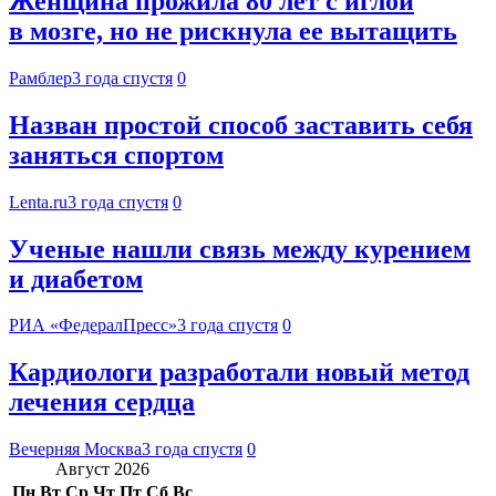
Женщина прожила 80 лет с иглой
в мозге, но не рискнула ее вытащить
Рамблер
3 года спустя
0
Назван простой способ заставить себя
заняться спортом
Lenta.ru
3 года спустя
0
Ученые нашли связь между курением
и диабетом
РИА «ФедералПресс»
3 года спустя
0
Кардиологи разработали новый метод
лечения сердца
Вечерняя Москва
3 года спустя
0
Август 2026
Пн
Вт
Ср
Чт
Пт
Сб
Вс