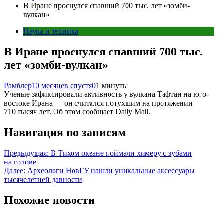
В Иране проснулся спавший 700 тыс. лет «зомби-
вулкан»
Наука и техника
В Иране проснулся спавший 700 тыс.
лет «зомби-вулкан»
Рамблер
10 месяцев спустя
0
1 минуты
Ученые зафиксировали активность у вулкана Тафтан на юго-
востоке Ирана — он считался потухшим на протяжении
710 тысяч лет. Об этом сообщает Daily Mail.
Навигация по записям
Предыдущая:
В Тихом океане поймали химеру с зубами
на голове
Далее:
Археологи НовГУ нашли уникальные аксессуары
тысячелетней давности
Похожие новости