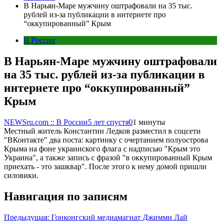
В Нарьян-Маре мужчину оштрафовали на 35 тыс.
рублей из-за публикации в интернете про
“оккупированный” Крым
В России
В Нарьян-Маре мужчину оштрафовали
на 35 тыс. рублей из-за публикации в
интернете про “оккупированный”
Крым
NEWSru.com :: В России
5 лет спустя
0
1 минуты
Местный житель Константин Ледков разместил в соцсети
"ВКонтакте" два поста: картинку с очертанием полуострова
Крыма на фоне украинского флага с надписью "Крым это
Украина", а также запись с фразой "в оккупированный Крым
приехать - это зашквар". После этого к нему домой пришли
силовики.
Навигация по записям
Предыдущая:
Гонконгский медиамагнат Джимми Лай