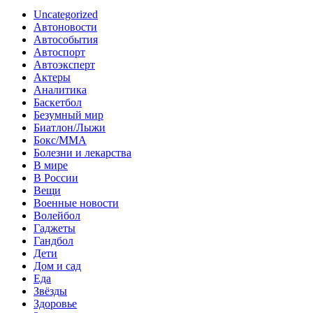
Uncategorized
Автоновости
Автособытия
Автоспорт
Автоэксперт
Актеры
Аналитика
Баскетбол
Безумный мир
Биатлон/Лыжи
Бокс/MMA
Болезни и лекарства
В мире
В России
Вещи
Военные новости
Волейбол
Гаджеты
Гандбол
Дети
Дом и сад
Еда
Звёзды
Здоровье