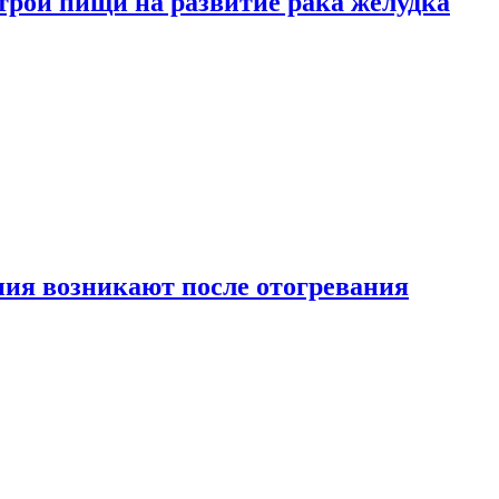
трой пищи на развитие рака желудка
ия возникают после отогревания