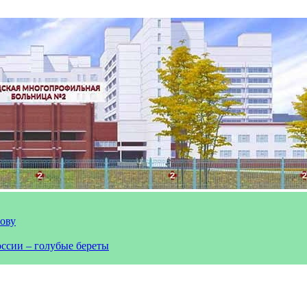
лову
оссии – голубые береты