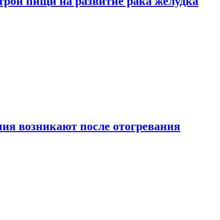
трой пищи на развитие рака желудка
ия возникают после отогревания