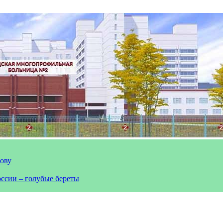
лову
оссии – голубые береты