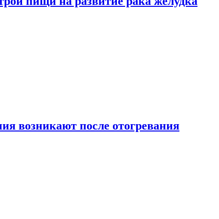
трой пищи на развитие рака желудка
ия возникают после отогревания