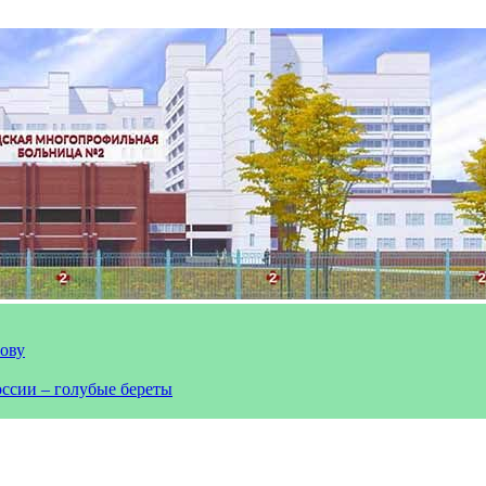
лову
оссии – голубые береты