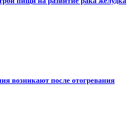
трой пищи на развитие рака желудка
ия возникают после отогревания