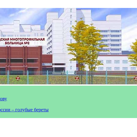
лову
оссии – голубые береты