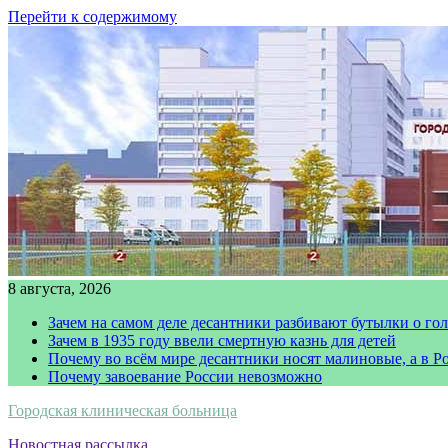
Перейти к содержимому
8 августа, 2026
Зачем на самом деле десантники разбивают бутылки о го
Зачем в 1935 году ввели смертную казнь для детей
Почему во всём мире десантники носят малиновые, а в Р
Почему завоевание России невозможно
Городская клиническая больница
Новостная рассылка