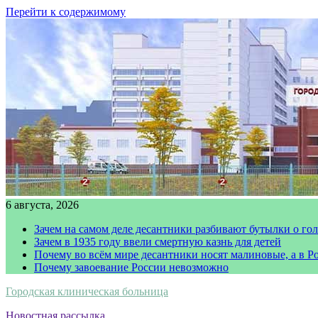
Перейти к содержимому
6 августа, 2026
Зачем на самом деле десантники разбивают бутылки о го
Зачем в 1935 году ввели смертную казнь для детей
Почему во всём мире десантники носят малиновые, а в Р
Почему завоевание России невозможно
Городская клиническая больница
Новостная рассылка