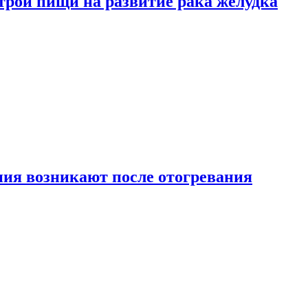
трой пищи на развитие рака желудка
ия возникают после отогревания