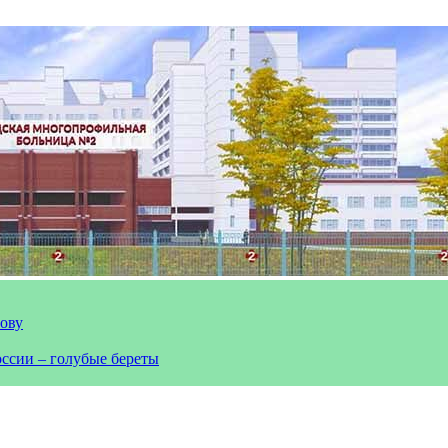
лову
оссии – голубые береты