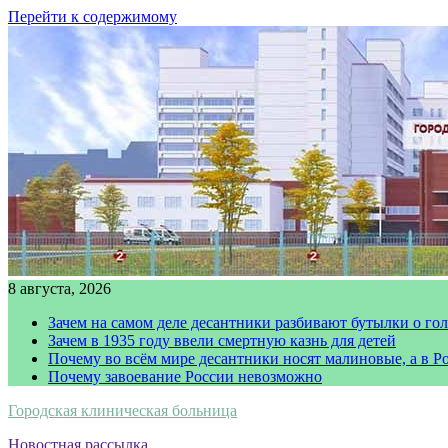
Перейти к содержимому
8 августа, 2026
Зачем на самом деле десантники разбивают бутылки о го
Зачем в 1935 году ввели смертную казнь для детей
Почему во всём мире десантники носят малиновые, а в Р
Почему завоевание России невозможно
Городская клиническая больница
Новостная рассылка