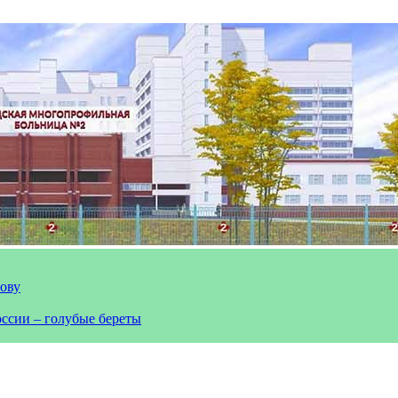
лову
оссии – голубые береты