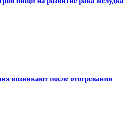
трой пищи на развитие рака желудка
ия возникают после отогревания