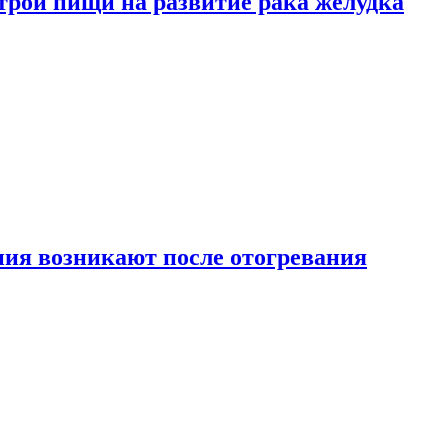
трой пищи на развитие рака желудка
ия возникают после отогревания