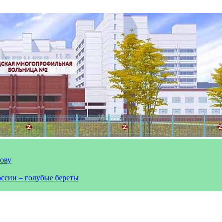
лову
оссии – голубые береты