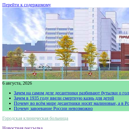
Перейти к содержимому
6 августа, 2026
Зачем на самом деле десантники разбивают бутылки о го
Зачем в 1935 году ввели смертную казнь для детей
Почему во всём мире десантники носят малиновые, а в Р
Почему завоевание России невозможно
Городская клиническая больница
Новостная рассылка