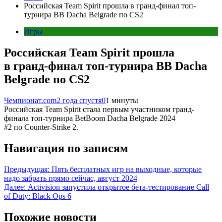
Российская Team Spirit прошла в гранд-финал топ-
турнира BB Dacha Belgrade по CS2
Игры
Российская Team Spirit прошла
в гранд-финал топ-турнира BB Dacha
Belgrade по CS2
Чемпионат.com
2 года спустя
0
1 минуты
Российская Team Spirit стала первым участником гранд-
финала топ-турнира BetBoom Dacha Belgrade 2024
#2 по Counter-Strike 2.
Навигация по записям
Предыдущая:
Пять бесплатных игр на выходные, которые
надо забрать прямо сейчас, август 2024
Далее:
Activision запустила открытое бета-тестирование Call
of Duty: Black Ops 6
Похожие новости