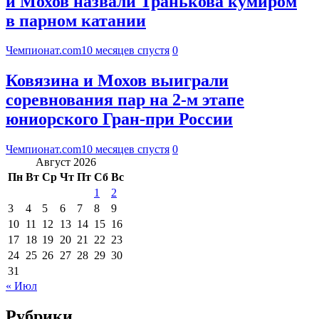
и Мохов назвали Транькова кумиром
в парном катании
Чемпионат.com
10 месяцев спустя
0
Ковязина и Мохов выиграли
соревнования пар на 2-м этапе
юниорского Гран-при России
Чемпионат.com
10 месяцев спустя
0
Август 2026
Пн
Вт
Ср
Чт
Пт
Сб
Вс
1
2
3
4
5
6
7
8
9
10
11
12
13
14
15
16
17
18
19
20
21
22
23
24
25
26
27
28
29
30
31
« Июл
Рубрики