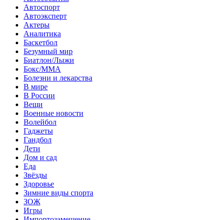
Автоспорт
Автоэксперт
Актеры
Аналитика
Баскетбол
Безумный мир
Биатлон/Лыжи
Бокс/MMA
Болезни и лекарства
В мире
В России
Вещи
Военные новости
Волейбол
Гаджеты
Гандбол
Дети
Дом и сад
Еда
Звёзды
Здоровье
Зимние виды спорта
ЗОЖ
Игры
Импортозамещение