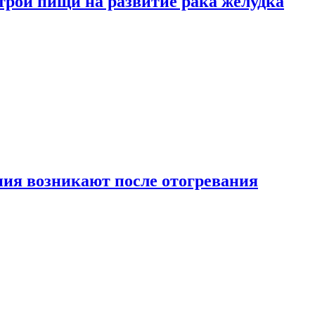
трой пищи на развитие рака желудка
ия возникают после отогревания