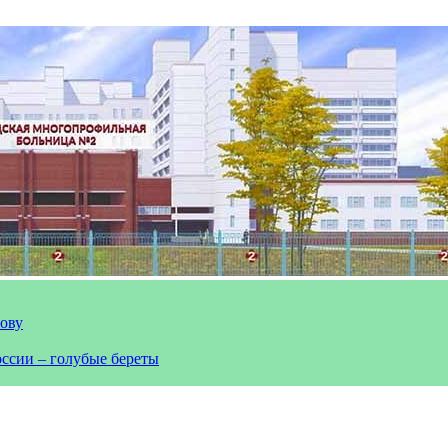
лову
оссии – голубые береты