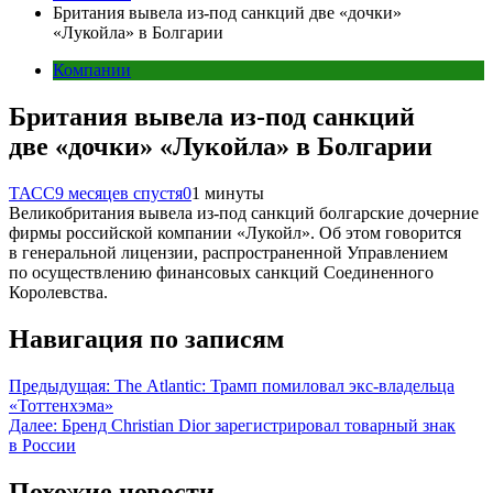
Британия вывела из-под санкций две «дочки»
«Лукойла» в Болгарии
Компании
Британия вывела из-под санкций
две «дочки» «Лукойла» в Болгарии
ТАСС
9 месяцев спустя
0
1 минуты
Великобритания вывела из-под санкций болгарские дочерние
фирмы российской компании «Лукойл». Об этом говорится
в генеральной лицензии, распространенной Управлением
по осуществлению финансовых санкций Соединенного
Королевства.
Навигация по записям
Предыдущая:
The Atlantic: Трамп помиловал экс-владельца
«Тоттенхэма»
Далее:
Бренд Christian Dior зарегистрировал товарный знак
в России
Похожие новости