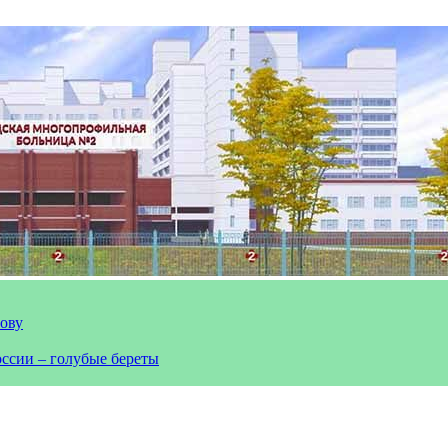
лову
оссии – голубые береты