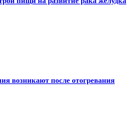
трой пищи на развитие рака желудка
ия возникают после отогревания