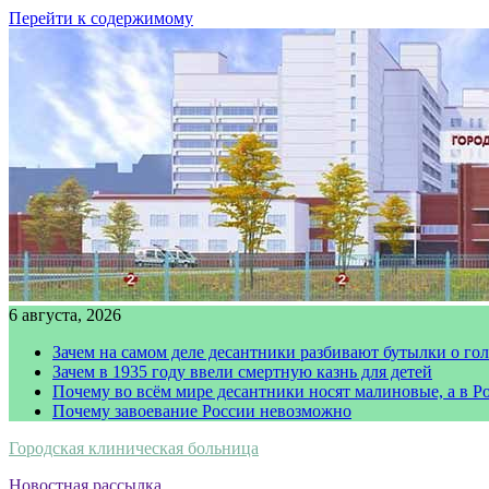
Перейти к содержимому
6 августа, 2026
Зачем на самом деле десантники разбивают бутылки о го
Зачем в 1935 году ввели смертную казнь для детей
Почему во всём мире десантники носят малиновые, а в Р
Почему завоевание России невозможно
Городская клиническая больница
Новостная рассылка