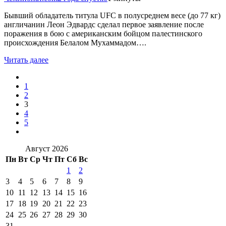
Бывший обладатель титула UFC в полусреднем весе (до 77 кг)
англичанин Леон Эдвардс сделал первое заявление после
поражения в бою с американским бойцом палестинского
происхождения Белалом Мухаммадом….
Читать далее
1
2
3
4
5
Август 2026
Пн
Вт
Ср
Чт
Пт
Сб
Вс
1
2
3
4
5
6
7
8
9
10
11
12
13
14
15
16
17
18
19
20
21
22
23
24
25
26
27
28
29
30
31