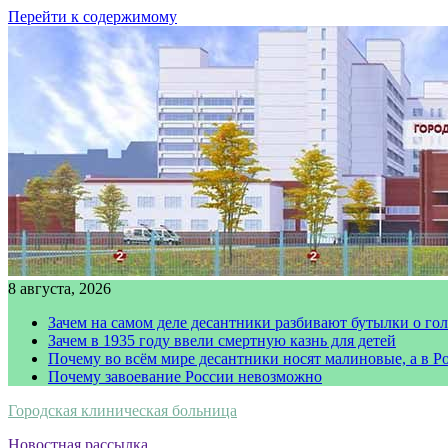
Перейти к содержимому
8 августа, 2026
Зачем на самом деле десантники разбивают бутылки о го
Зачем в 1935 году ввели смертную казнь для детей
Почему во всём мире десантники носят малиновые, а в Р
Почему завоевание России невозможно
Городская клиническая больница
Новостная рассылка