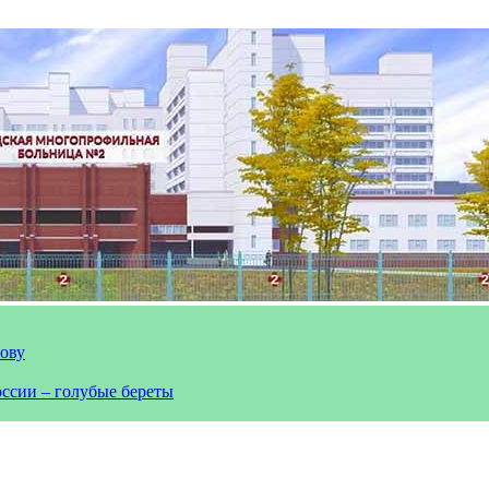
лову
оссии – голубые береты