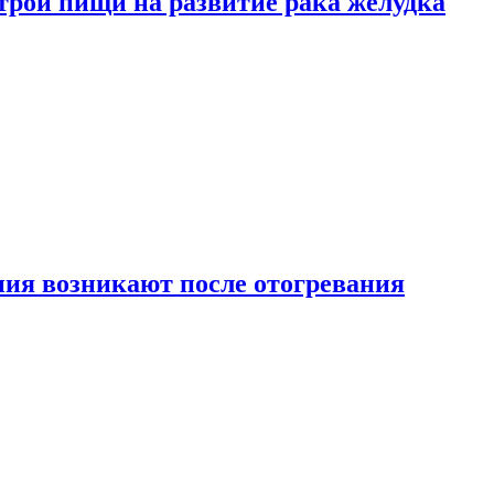
трой пищи на развитие рака желудка
ия возникают после отогревания