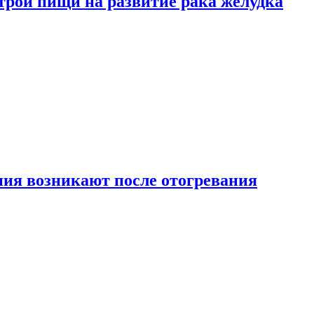
трой пищи на развитие рака желудка
ия возникают после отогревания