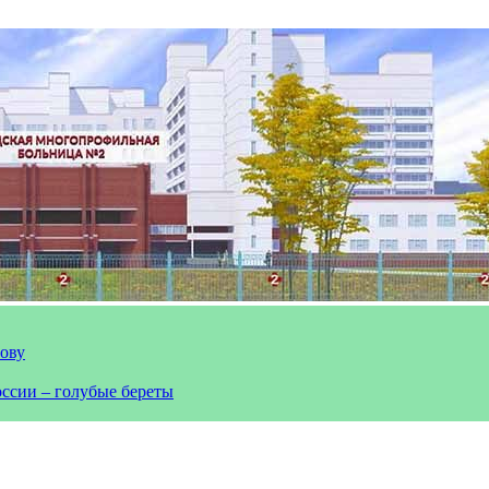
лову
оссии – голубые береты