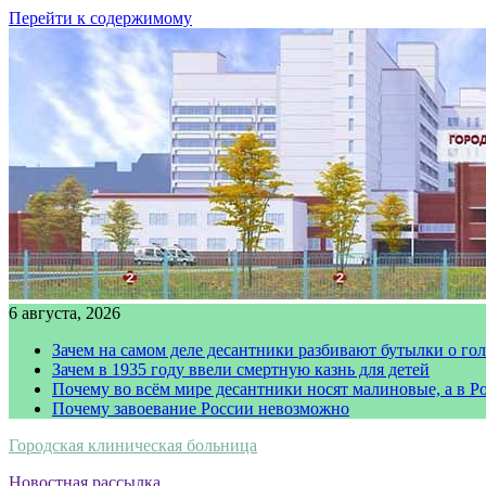
Перейти к содержимому
6 августа, 2026
Зачем на самом деле десантники разбивают бутылки о го
Зачем в 1935 году ввели смертную казнь для детей
Почему во всём мире десантники носят малиновые, а в Р
Почему завоевание России невозможно
Городская клиническая больница
Новостная рассылка