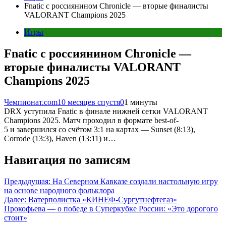
Fnatic с россиянином Chronicle — вторые финалисты
VALORANT Champions 2025
Игры
Fnatic с россиянином Chronicle —
вторые финалисты VALORANT
Champions 2025
Чемпионат.com
10 месяцев спустя
0
1 минуты
DRX уступила Fnatic в финале нижней сетки VALORANT
Champions 2025. Матч проходил в формате best-of-
5 и завершился со счётом 3:1 на картах — Sunset (8:13),
Corrode (13:3), Haven (13:11) и…
Навигация по записям
Предыдущая:
На Северном Кавказе создали настольную игру
на основе народного фольклора
Далее:
Ватерполистка «КИНЕФ‑Сургутнефтегаз»
Прокофьева — о победе в Суперкубке России: «Это дорогого
стоит»