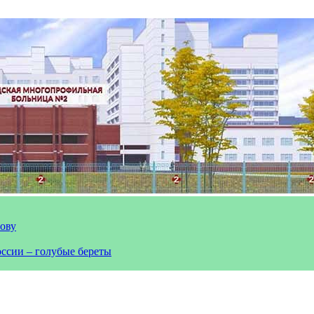
лову
оссии – голубые береты