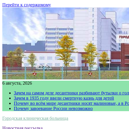
Перейти к содержимому
6 августа, 2026
Зачем на самом деле десантники разбивают бутылки о го
Зачем в 1935 году ввели смертную казнь для детей
Почему во всём мире десантники носят малиновые, а в Р
Почему завоевание России невозможно
Городская клиническая больница
Новостная рассылка