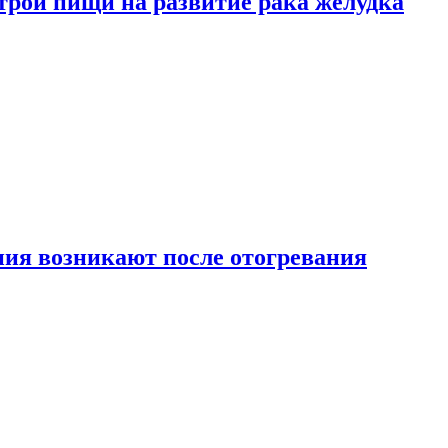
трой пищи на развитие рака желудка
ия возникают после отогревания