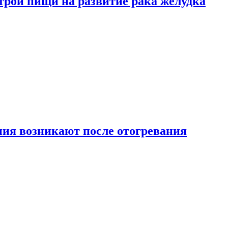
трой пищи на развитие рака желудка
ия возникают после отогревания