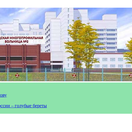
лову
оссии – голубые береты