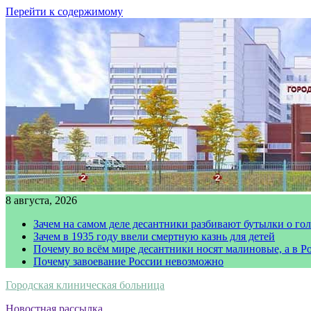
Перейти к содержимому
8 августа, 2026
Зачем на самом деле десантники разбивают бутылки о го
Зачем в 1935 году ввели смертную казнь для детей
Почему во всём мире десантники носят малиновые, а в Р
Почему завоевание России невозможно
Городская клиническая больница
Новостная рассылка