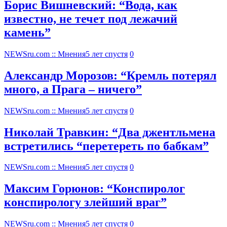
Борис Вишневский: “Вода, как
известно, не течет под лежачий
камень”
NEWSru.com :: Мнения
5 лет спустя
0
Александр Морозов: “Кремль потерял
много, а Прага – ничего”
NEWSru.com :: Мнения
5 лет спустя
0
Николай Травкин: “Два джентльмена
встретились “перетереть по бабкам”
NEWSru.com :: Мнения
5 лет спустя
0
Максим Горюнов: “Конспиролог
конспирологу злейший враг”
NEWSru.com :: Мнения
5 лет спустя
0