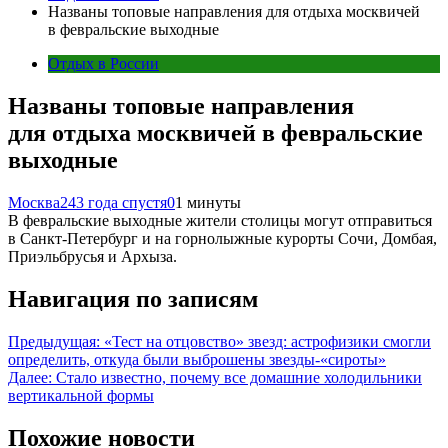
Названы топовые направления для отдыха москвичей
в февральские выходные
Отдых в России
Названы топовые направления
для отдыха москвичей в февральские
выходные
Москва24
3 года спустя
0
1 минуты
В февральские выходные жители столицы могут отправиться
в Санкт-Петербург и на горнолыжные курорты Сочи, Домбая,
Приэльбрусья и Архыза.
Навигация по записям
Предыдущая:
«Тест на отцовство» звезд: астрофизики смогли
определить, откуда были выброшены звезды-«сироты»
Далее:
Стало известно, почему все домашние холодильники
вертикальной формы
Похожие новости