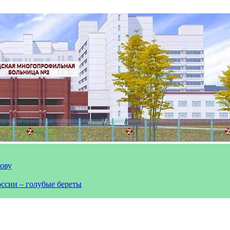
лову
оссии – голубые береты