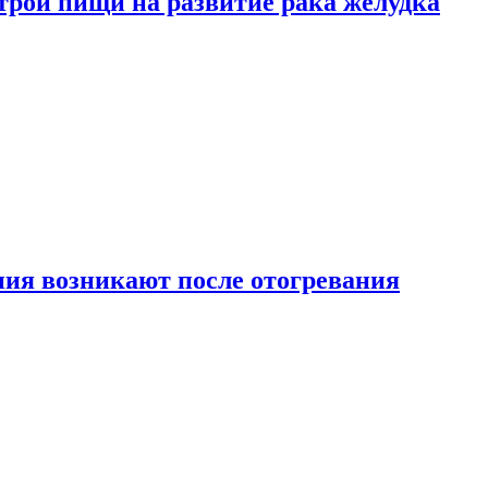
трой пищи на развитие рака желудка
ия возникают после отогревания