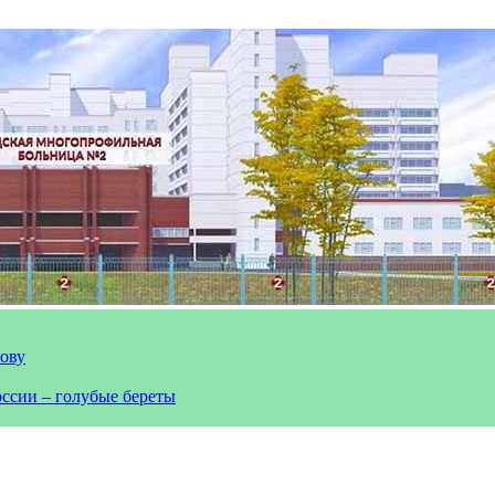
лову
оссии – голубые береты