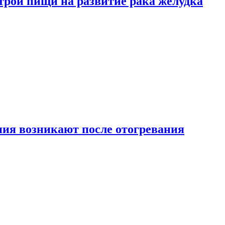
трой пищи на развитие рака желудка
ия возникают после отогревания