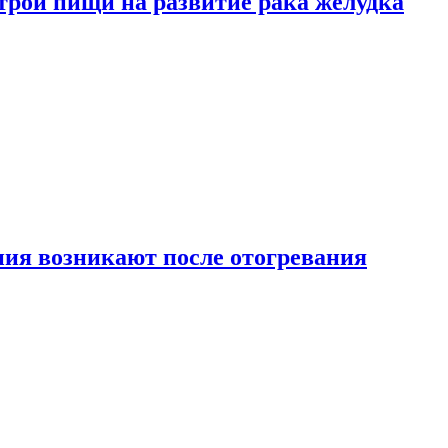
трой пищи на развитие рака желудка
ия возникают после отогревания