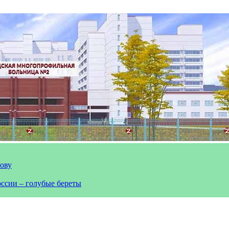
лову
оссии – голубые береты