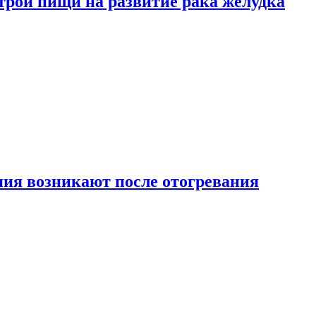
трой пищи на развитие рака желудка
ия возникают после отогревания