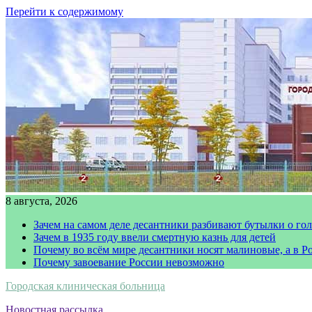
Перейти к содержимому
8 августа, 2026
Зачем на самом деле десантники разбивают бутылки о го
Зачем в 1935 году ввели смертную казнь для детей
Почему во всём мире десантники носят малиновые, а в Р
Почему завоевание России невозможно
Городская клиническая больница
Новостная рассылка