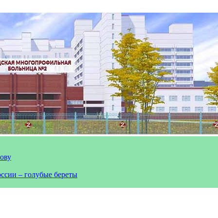
лову
оссии – голубые береты