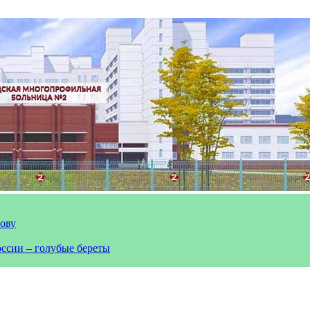
лову
оссии – голубые береты