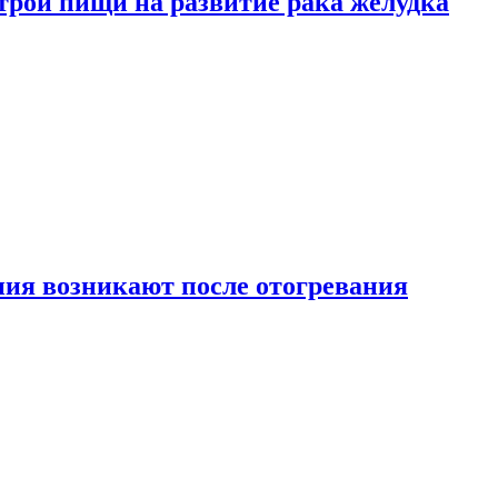
трой пищи на развитие рака желудка
ия возникают после отогревания