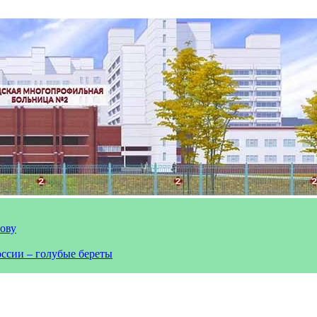
лову
оссии – голубые береты