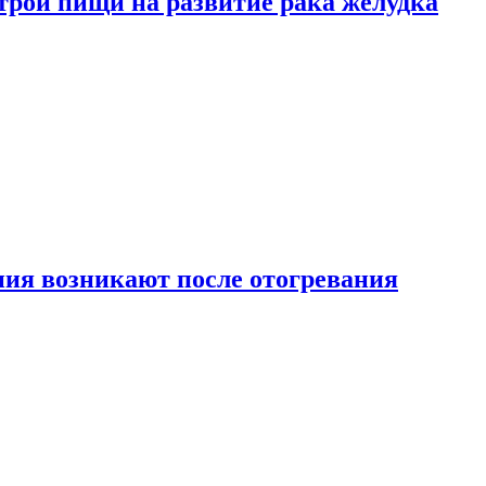
трой пищи на развитие рака желудка
ия возникают после отогревания