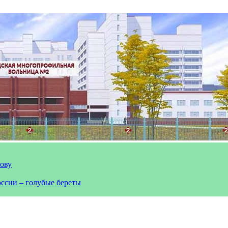
лову
оссии – голубые береты