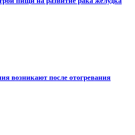
трой пищи на развитие рака желудка
ия возникают после отогревания